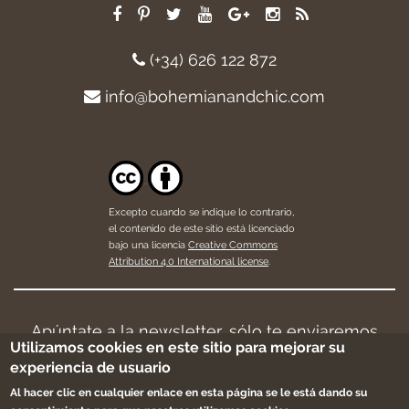
(+34) 626 122 872
info@bohemianandchic.com
Excepto cuando se indique lo contrario,
el contenido de este sitio está licenciado
bajo una licencia
Creative Commons
Attribution 4.0 International license
.
Apúntate a la newsletter, sólo te enviaremos
Utilizamos cookies en este sitio para mejorar su
cosas bonitas y buenas noticias.
experiencia de usuario
The subscription service is currently unavailable.
Al hacer clic en cualquier enlace en esta página se le está dando su