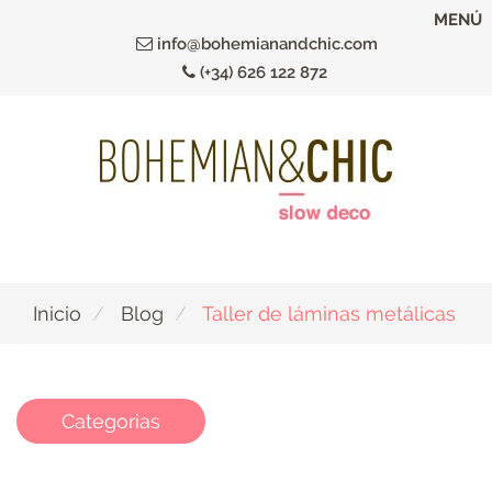
Ir
MENÚ
al
info@bohemianandchic.com
contenido
(+34) 626 122 872
principal
Inicio
Blog
Taller de láminas metálicas
Categorias