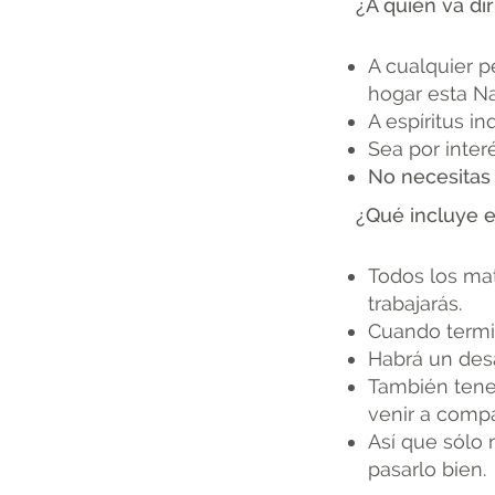
¿A quién va dir
A cualquier p
hogar esta Na
A espíritus in
Sea por inter
No necesitas
¿Qué incluye el
Todos los mat
trabajarás.
Cuando termin
Habrá un des
También tene
venir a compa
Así que sólo 
pasarlo bien.