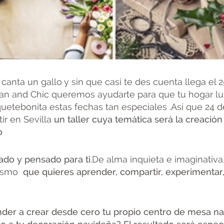
anta un gallo y sin que casi te des cuenta llega el 
n and Chic queremos ayudarte para que tu hogar l
uetebonita estas fechas tan especiales .Así que 24 
ir en Sevilla
un taller cuya temática será la creació
o
ado y pensado para ti
.De alma inquieta e imaginativa
mismo
que quieres aprender, compartir, experimentar,d
der a crear desde cero tu propio centro de mesa na