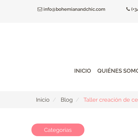
Ir
info@bohemianandchic.com
(+3
al
contenido
principal
INICIO
QUIÉNES SOM
Inicio
Blog
Taller creación de c
Categorias