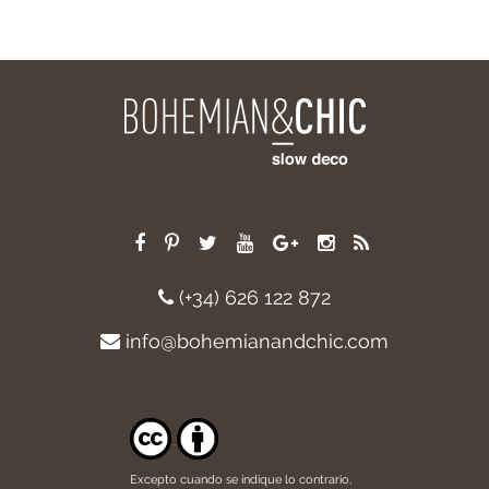
(+34) 626 122 872
info@bohemianandchic.com
Excepto cuando se indique lo contrario,