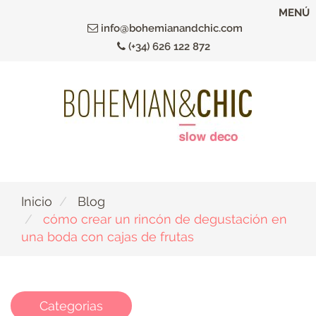
Ir
MENÚ
al
info@bohemianandchic.com
contenido
(+34) 626 122 872
principal
Inicio
Blog
cómo crear un rincón de degustación en
una boda con cajas de frutas
Categorias