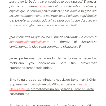
para ti en tu boda
y no encuentras lo que buscas?
Entonces
pásate por nuestra
shop
encontráras diferentes muebles y
objetos que te servirán perfectamente para darle a tu gran día
un aire verdaderamente único y personal .Podemos alquilártelos
o si lo prefieres puedes adquirirlos para que luzcan después en
tu nuevo hogar¿No crees que es una buena idea?.
¿No encuetras lo que buscas? puedes enviárme un correo a
info@bohemianandchic.com
o llamar al 626122872
contándonos tu idea y buscaremos la pieza para ti.
¿eres profesional del mundo de las bodas y necesitas
mobiliario y/o decoración para tus proyectos?
cuéntanos,somos todo oídos.
Si no te quieres perder ninguna noticia de Bohemian & Chic
y quieres ser nuestr@ amig@ VIP suscribete a
nuestra
Newsletter.
Te prometemos no ser pesados y sólo enviarte
cosas bonitas.
Si te he gustado y crees que la información puede ser útil a