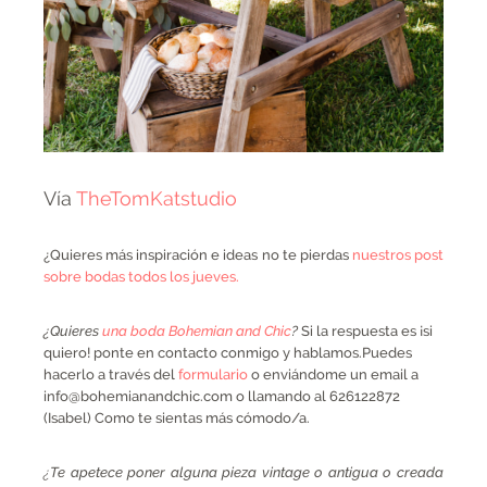
Vía
TheTomKatstudio
¿Quieres más inspiración e ideas no te pierdas
nuestros post
sobre bodas todos los jueves.
¿Quieres
una boda Bohemian and Chic
?
Si la respuesta es ¡si
quiero! ponte en contacto conmigo y hablamos.Puedes
hacerlo a través del
formulario
o enviándome un email a
info
@bohemianandchic.com o llamando al
626122872
(Isabel) Como te sientas más cómodo/a.
¿
Te apetece poner alguna pieza vintage o antigua o creada