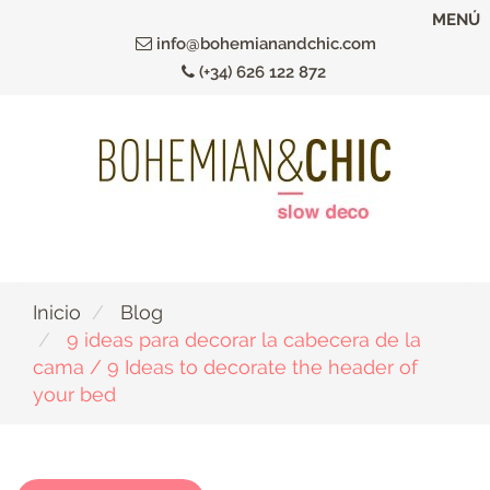
Ir
MENÚ
al
info@bohemianandchic.com
contenido
(+34) 626 122 872
principal
Inicio
Blog
9 ideas para decorar la cabecera de la
cama / 9 Ideas to decorate the header of
your bed