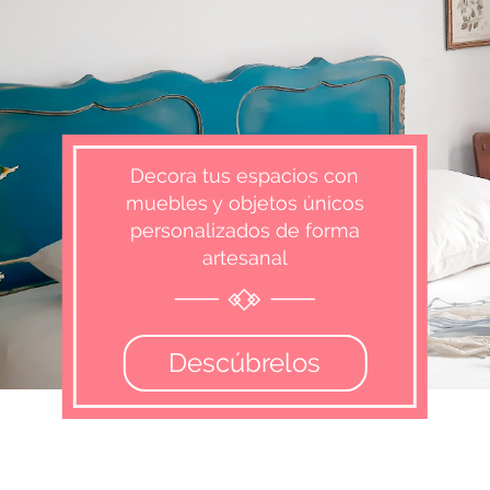
Decora tus espacios con
muebles y objetos únicos
personalizados de forma
artesanal
Descúbrelos