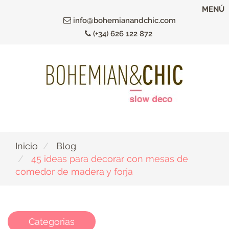
Ir
MENÚ
al
info@bohemianandchic.com
contenido
(+34) 626 122 872
principal
Inicio
Blog
45 ideas para decorar con mesas de
comedor de madera y forja
Categorias