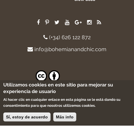
(+34) 626 122 872
info@bohemianandchic.com
Utilizamos cookies en este sitio para mejorar su
Excepto cuando se indique lo contrario,
experiencia de usuario
el contenido de este sitio está licenciado
bajo una licencia
Creative Commons
Al hacer clic en cualquier enlace en esta página se le está dando su
Attribution 4.0 International license
.
consentimiento para que nosotros utilizemos cookies.
Sí, estoy de acuerdo
Más info
Apúntate a la newsletter, sólo te enviaremos