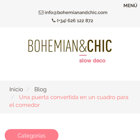
Ir
MENÚ
al
info@bohemianandchic.com
contenido
(+34) 626 122 872
principal
Inicio
Blog
Una puerta convertida en un cuadro para
el comedor
Categorias