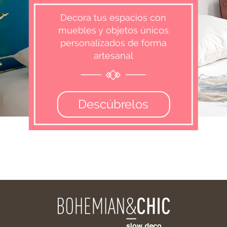
Decora tus espacios con
muebles y objetos únicos
personalizados de forma
artesanal
Descúbrelos