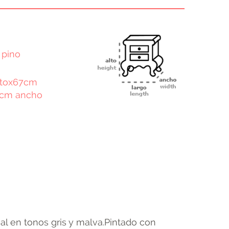
 pino
ltox67cm
7cm ancho
terest
Email
al en tonos gris y malva.Pintado con