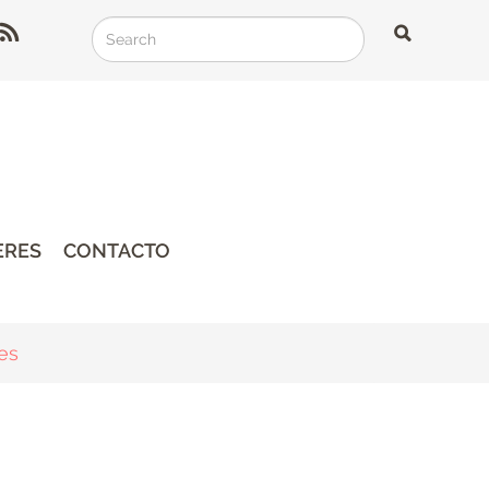
Search
Search
Search
ERES
CONTACTO
nes