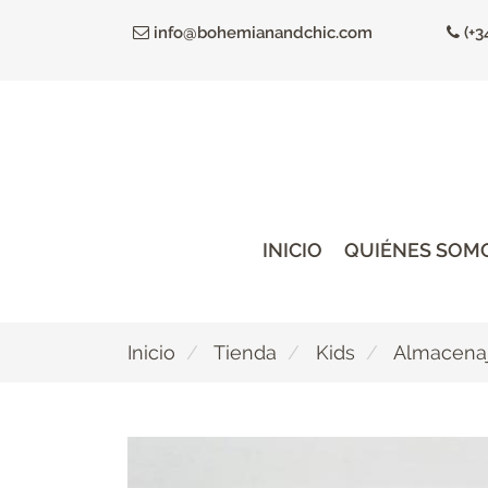
Ir
info@bohemianandchic.com
(+3
al
contenido
principal
INICIO
QUIÉNES SOM
Inicio
Tienda
Kids
Almacena