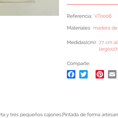
Referencia
VT0006
Materiales
madera de
Medidas(cm)
77 cm a
largox2
Comparte:
Facebook
Twitter
Pin
erta y tres pequeños cajones.Pintada de forma artesan