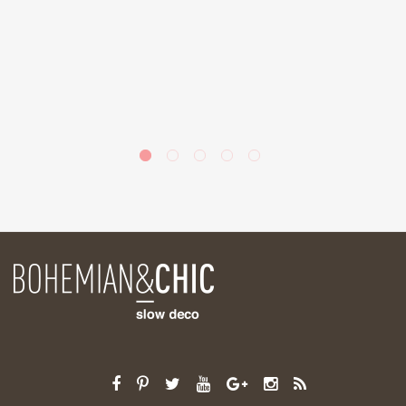
a
de
la
ás