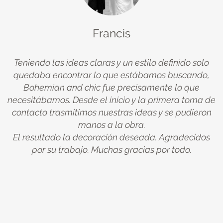
Francis
Teniendo las ideas claras y un estilo definido solo
quedaba encontrar lo que estábamos buscando,
ue
Bohemian and chic fue precisamente lo que
na
necesitábamos. Desde el inicio y la primera toma de
u
y
contacto trasmitimos nuestras ideas y se pudieron
manos a la obra.
El resultado la decoración deseada. Agradecidos
A
de
por su trabajo. Muchas gracias por todo.
c
er
te
po