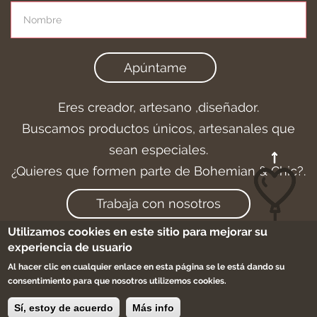
Apúntame
Eres creador, artesano ,diseñador.
Buscamos productos únicos, artesanales que
sean especiales.
¿Quieres que formen parte de Bohemian & Chic?.
Trabaja con nosotros
Utilizamos cookies en este sitio para mejorar su
experiencia de usuario
Al hacer clic en cualquier enlace en esta página se le está dando su
Aviso legal
-
Cookies
-
Condiciones de compra
consentimiento para que nosotros utilizemos cookies.
-
Sitemap
Sí, estoy de acuerdo
Más info