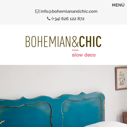
Ir
MENÚ
al
info@bohemianandchic.com
contenido
(+34) 626 122 872
principal