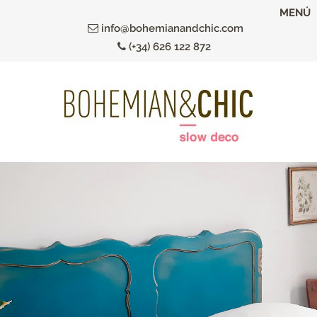
Ir
MENÚ
al
info@bohemianandchic.com
contenido
(+34) 626 122 872
principal