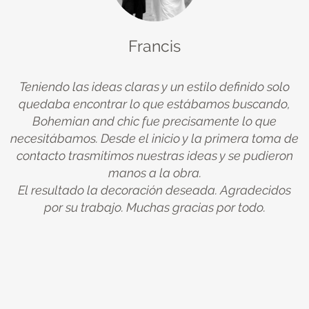
Francis
Teniendo las ideas claras y un estilo definido solo
quedaba encontrar lo que estábamos buscando,
ue
Bohemian and chic fue precisamente lo que
na
necesitábamos. Desde el inicio y la primera toma de
u
y
contacto trasmitimos nuestras ideas y se pudieron
manos a la obra.
El resultado la decoración deseada. Agradecidos
A
de
por su trabajo. Muchas gracias por todo.
c
er
te
po