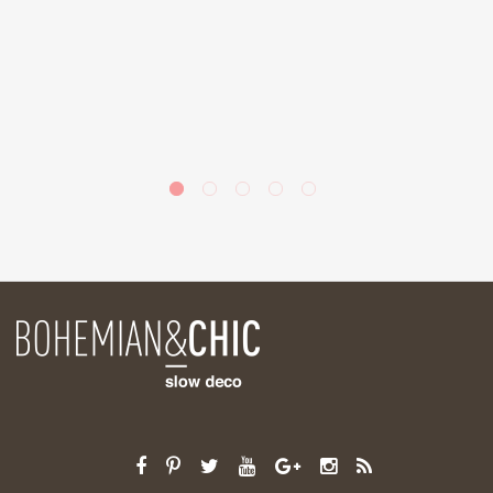
a
de
la
ás