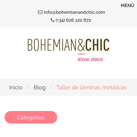
Ir
MENÚ
al
info@bohemianandchic.com
contenido
(+34) 626 122 872
principal
Inicio
Blog
Taller de láminas metálicas
Categorias