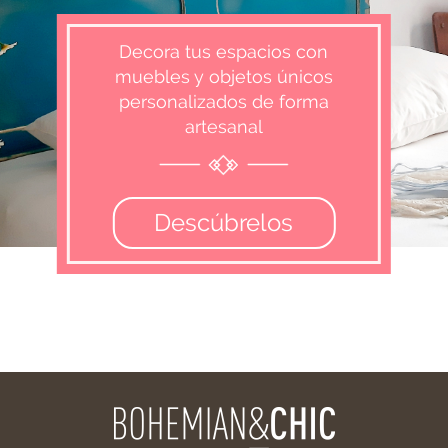
Decora tus espacios con
muebles y objetos únicos
personalizados de forma
artesanal
Descúbrelos