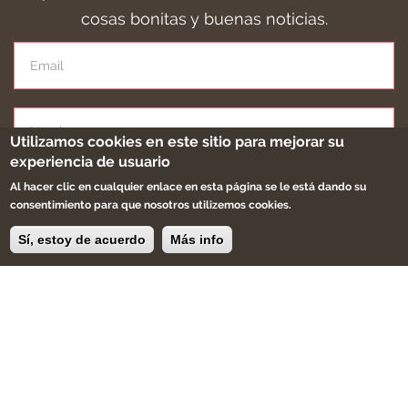
cosas bonitas y buenas noticias.
Utilizamos cookies en este sitio para mejorar su
experiencia de usuario
Al hacer clic en cualquier enlace en esta página se le está dando su
Apúntame
consentimiento para que nosotros utilizemos cookies.
Sí, estoy de acuerdo
Más info
Eres creador, artesano ,diseñador.
Buscamos productos únicos, artesanales que
sean especiales.
¿Quieres que formen parte de Bohemian & Chic?.
Trabaja con nosotros