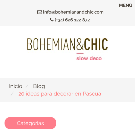
Ir
MENÚ
al
info@bohemianandchic.com
contenido
(+34) 626 122 872
principal
Inicio
Blog
20 ideas para decorar en Pascua
Categorias