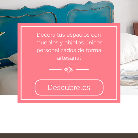
Decora tus espacios con
muebles y objetos únicos
personalizados de forma
artesanal
Descúbrelos