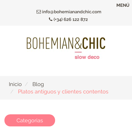
Ir
MENÚ
al
info@bohemianandchic.com
contenido
(+34) 626 122 872
principal
Inicio
Blog
Platos antiguos y clientes contentos
Categorias