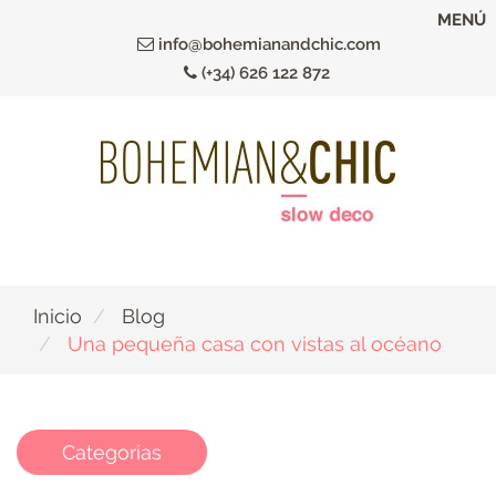
Ir
MENÚ
al
info@bohemianandchic.com
contenido
(+34) 626 122 872
principal
Inicio
Blog
Una pequeña casa con vistas al océano
Categorias