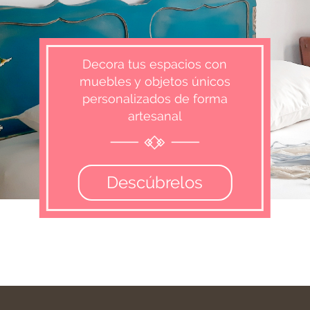
Decora tus espacios con
muebles y objetos únicos
personalizados de forma
artesanal
Descúbrelos