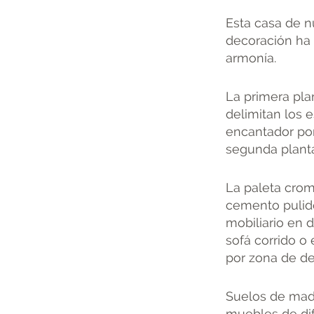
Esta casa de n
decoración ha 
armonía.
La primera pla
delimitan los 
encantador por
segunda planta
La paleta cromá
cemento pulido
mobiliario en 
sofá corrido o
por zona de de
Suelos de mad
muebles de dif