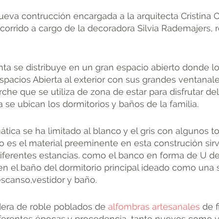
ueva contrucción encargada a la arquitecta Cristina
corrido a cargo de la decoradora Silvia Rademajers, 
nta se distribuye en un gran espacio abierto donde 
espacios Abierta al exterior con sus grandes ventana
che que se utiliza de zona de estar para disfrutar del
 se ubican los dormitorios y baños de la familia.
tica se ha limitado al blanco y el gris con algunos t
 es el material preeminente en esta construción si
diferentes estancias. como el banco en forma de U d
 en el baño del dormitorio principal ideado como una
scanso,vestidor y baño.
era de roble poblados de
alfombras artesanales
de f
erentes épocas y procedencia, tanto nuevos como vi