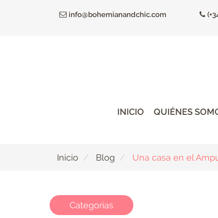
Ir
info@bohemianandchic.com
(+3
al
contenido
principal
INICIO
QUIÉNES SOM
Inicio
Blog
Una casa en el Ampur
Categorias