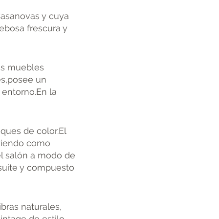
 Casanovas y cuya
rebosa frescura y
los muebles
les,posee un
 entorno.En la
oques de color.El
rviendo como
el salón a modo de
 suite y compuesto
ibras naturales,
ntage de estilo