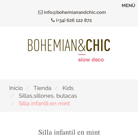
Ir
MENÚ
al
info@bohemianandchic.com
contenido
(+34) 626 122 872
principal
Inicio
Tienda
Kids
Sillas,sillones, butacas
Silla infantil en mint
Silla infantil en mint