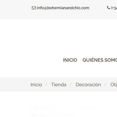
Ir
info@bohemianandchic.com
(+3
al
contenido
principal
INICIO
QUIÉNES SOM
Inicio
Tienda
Decoración
Ob