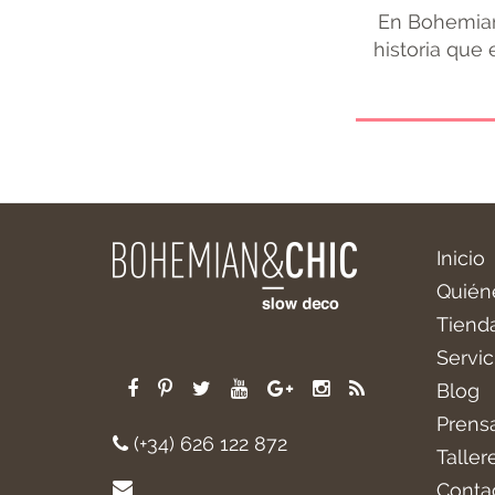
En Bohemian
historia que
Inicio
Quién
Tiend
Servic
Blog
Prens
(+34) 626 122 872
Taller
Conta