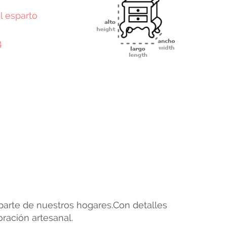
al esparto
4
terest
Email
parte de nuestros hogares.Con detalles
ración artesanal.