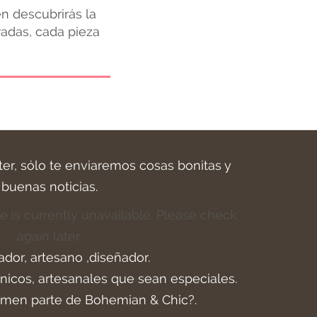
n descubrirás la
radas, cada pieza
ter, sólo te enviaremos cosas bonitas y
buenas noticias.
e is currently unavailable. Please check
again later.
ador, artesano ,diseñador.
icos, artesanales que sean especiales.
rmen parte de Bohemian & Chic?.