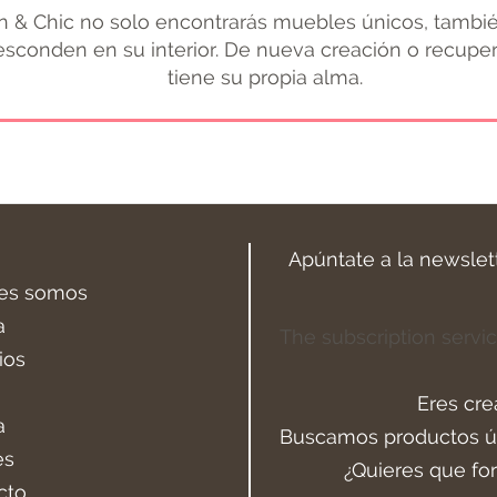
 & Chic no solo encontrarás muebles únicos, tambié
 esconden en su interior. De nueva creación o recupe
tiene su propia alma.
Apúntate a la newslet
es somos
a
The subscription servic
ios
Eres cre
a
Buscamos productos ún
es
¿Quieres que fo
cto