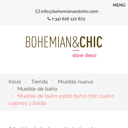
Ir
MENÚ
al
info@bohemianandchic.com
contenido
(+34) 626 122 872
principal
Inicio
Tienda
Mueble nuevo
Mueble de baño
Mueble de baño estilo boho chic cuatro
cajones y balda