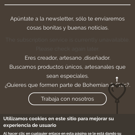
Apúntate a la newsletter, sólo te enviaremos
cosas bonitas y buenas noticias.
The subscription service is currently unavailable.
Please check again later.
Eres creador, artesano ,diseñador.
Buscamos productos únicos, artesanales que
sean especiales.
¿Quieres que formen parte de Bohemian & Chic?.
Trabaja con nosotros
Utilizamos cookies en este sitio para mejorar su
experiencia de usuario
Aviso legal
-
Cookies
-
Condiciones de compra
Al hacer clic en cualquier enlace en esta página se le está dando su
-
Sitemap