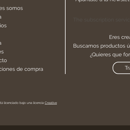
es somos
a
The subscription servic
ios
Eres cre
a
Buscamos productos ún
es
¿Quieres que fo
cto
Tr
ciones de compra
tá licenciado bajo una licencia
Creative