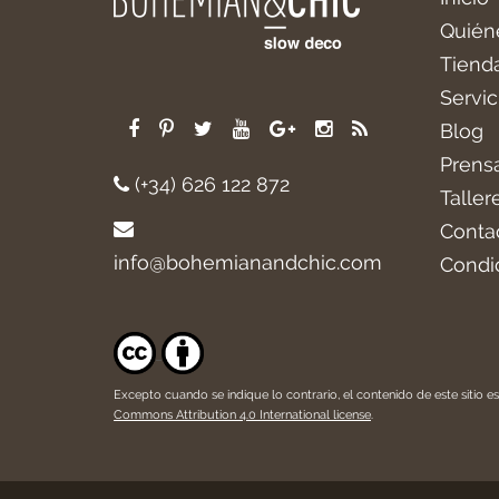
Quién
Tiend
Servic
Blog
Prens
(+34) 626 122 872
Taller
Conta
info@bohemianandchic.com
Condi
Excepto cuando se indique lo contrario, el contenido de este sitio es
Commons Attribution 4.0 International license
.