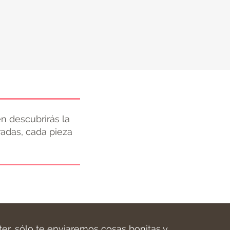
n descubrirás la
radas, cada pieza
ter, sólo te enviaremos cosas bonitas y