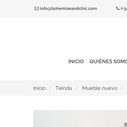
Ir
info@bohemianandchic.com
(+3
al
contenido
principal
INICIO
QUIÉNES SOM
Inicio
Tienda
Mueble nuevo