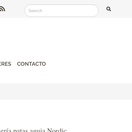
Search
Search
Search
ERES
CONTACTO
ería patas aguja Nordic