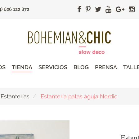
4) 626 122 872
OS
TIENDA
SERVICIOS
BLOG
PRENSA
TALL
Estanterías
Estantería patas aguja Nordic
Estant