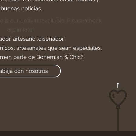
buenas noticias.
e is currently unavailable. Please check
again later.
ador, artesano ,diseñador.
icos, artesanales que sean especiales.
rmen parte de Bohemian & Chic?.
abaja con nosotros