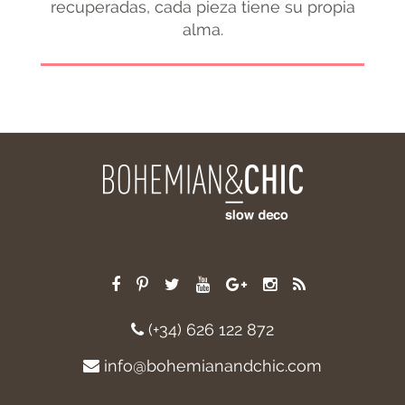
recuperadas, cada pieza tiene su propia
alma.
(+34) 626 122 872
info@bohemianandchic.com