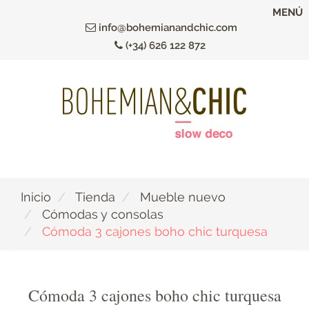
Ir
MENÚ
al
info@bohemianandchic.com
contenido
(+34) 626 122 872
principal
Inicio
Tienda
Mueble nuevo
Cómodas y consolas
Cómoda 3 cajones boho chic turquesa
Cómoda 3 cajones boho chic turquesa