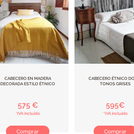
CABECERO EN MADERA
CABECERO ÉTNICO D
DECORADA ESTILO ÉTNICO
TONOS GRISES
575 €
595€
*IVA incluido
*IVA incluido
Comprar
Comprar