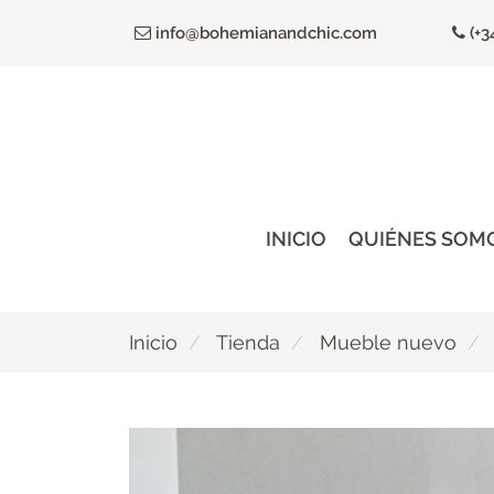
Ir
info@bohemianandchic.com
(+3
al
contenido
principal
INICIO
QUIÉNES SOM
Inicio
Tienda
Mueble nuevo