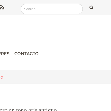
Search
Search
Search
ERES
CONTACTO
uo
ro en tono gris antiguo