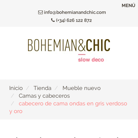
Ir
MENÚ
al
info@bohemianandchic.com
contenido
(+34) 626 122 872
principal
Inicio
Tienda
Mueble nuevo
Camas y cabeceros
cabecero de cama ondas en gris verdoso
y oro