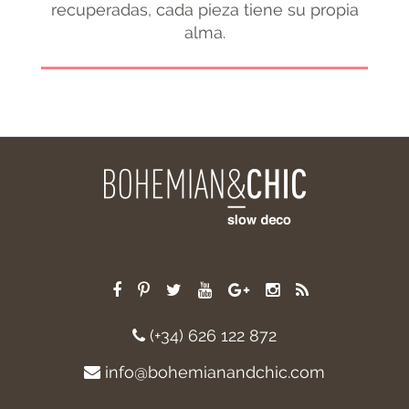
recuperadas, cada pieza tiene su propia
alma.
(+34) 626 122 872
info@bohemianandchic.com