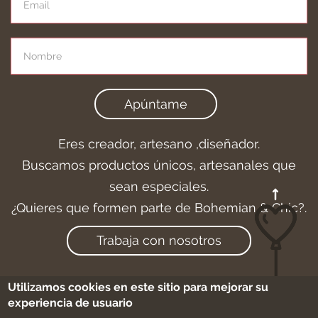
Apúntame
Eres creador, artesano ,diseñador.
Buscamos productos únicos, artesanales que
sean especiales.
¿Quieres que formen parte de Bohemian & Chic?.
Trabaja con nosotros
Utilizamos cookies en este sitio para mejorar su
experiencia de usuario
Aviso legal
-
Cookies
-
Condiciones de compra