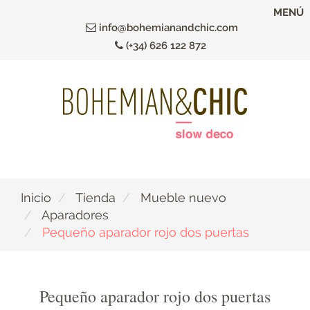
Ir
MENÚ
al
info@bohemianandchic.com
contenido
(+34) 626 122 872
principal
Inicio
Tienda
Mueble nuevo
Aparadores
Pequeño aparador rojo dos puertas
Pequeño aparador rojo dos puertas