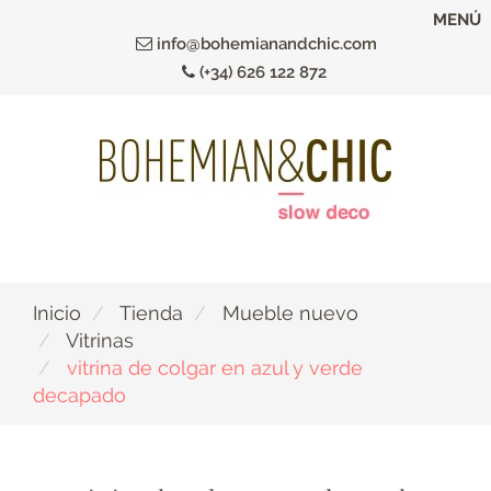
Ir
MENÚ
al
info@bohemianandchic.com
contenido
(+34) 626 122 872
principal
Inicio
Tienda
Mueble nuevo
Vitrinas
vitrina de colgar en azul y verde
decapado