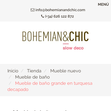
Ir
MENÚ
al
info@bohemianandchic.com
contenido
(+34) 626 122 872
principal
Inicio
Tienda
Mueble nuevo
Mueble de baño
Mueble de baño grande en turquesa
decapado