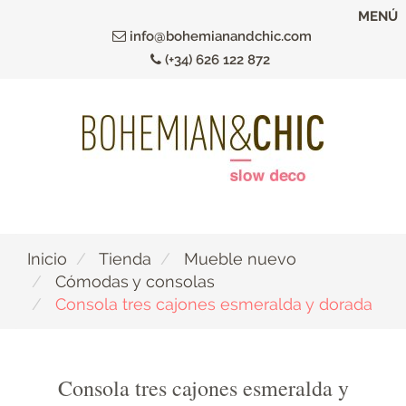
Ir
MENÚ
al
info@bohemianandchic.com
contenido
(+34) 626 122 872
principal
Inicio
Tienda
Mueble nuevo
Cómodas y consolas
Consola tres cajones esmeralda y dorada
Consola tres cajones esmeralda y