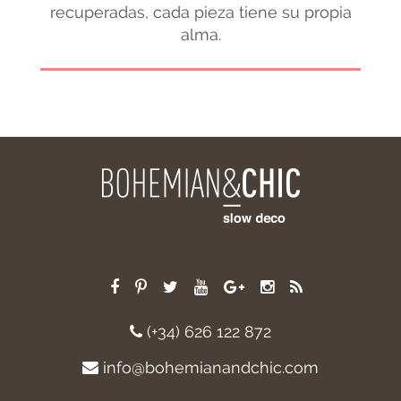
recuperadas, cada pieza tiene su propia
alma.
(+34) 626 122 872
info@bohemianandchic.com