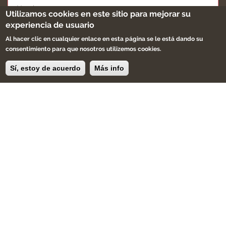
Utilizamos cookies en este sitio para mejorar su
experiencia de usuario
Al hacer clic en cualquier enlace en esta página se le está dando su
Apúntame
consentimiento para que nosotros utilizemos cookies.
Sí, estoy de acuerdo
Más info
Eres creador, artesano ,diseñador.
Buscamos productos únicos, artesanales que
sean especiales.
¿Quieres que formen parte de Bohemian & Chic?.
Trabaja con nosotros
Aviso legal
-
Cookies
-
Condiciones de compra
-
Sitemap