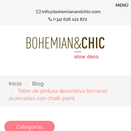
Ir
MENÚ
al
info@bohemianandchic.com
contenido
(+34) 626 122 872
principal
Inicio
Blog
Taller de pintura decorativa técnicas
avanzadas con chalk paint
Categorias